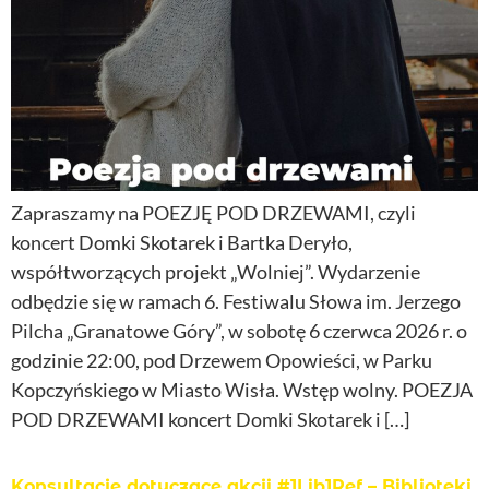
Zapraszamy na POEZJĘ POD DRZEWAMI, czyli
koncert Domki Skotarek i Bartka Deryło,
współtworzących projekt „Wolniej”. Wydarzenie
odbędzie się w ramach 6. Festiwalu Słowa im. Jerzego
Pilcha „Granatowe Góry”, w sobotę 6 czerwca 2026 r. o
godzinie 22:00, pod Drzewem Opowieści, w Parku
Kopczyńskiego w Miasto Wisła. Wstęp wolny. POEZJA
POD DRZEWAMI koncert Domki Skotarek i […]
Konsultacje dotyczące akcji #1Lib1Ref – Biblioteki