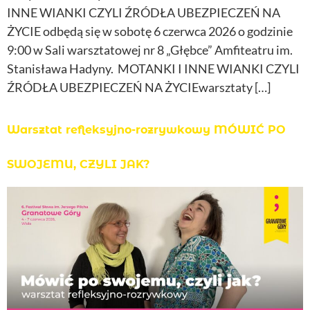
INNE WIANKI CZYLI ŹRÓDŁA UBEZPIECZEŃ NA
ŻYCIE odbędą się w sobotę 6 czerwca 2026 o godzinie
9:00 w Sali warsztatowej nr 8 „Głębce” Amfiteatru im.
Stanisława Hadyny. MOTANKI I INNE WIANKI CZYLI
ŹRÓDŁA UBEZPIECZEŃ NA ŻYCIEwarsztaty […]
Warsztat refleksyjno-rozrywkowy MÓWIĆ PO
SWOJEMU, CZYLI JAK?