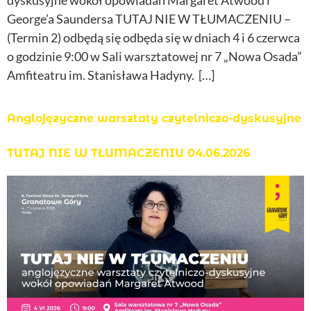
dyskusyjne wokół opowiadań Margaret Atwood i
George’a Saundersa TUTAJ NIE W TŁUMACZENIU –
(Termin 2) odbędą się odbęda się w dniach 4 i 6 czerwca
o godzinie 9:00 w Sali warsztatowej nr 7 „Nowa Osada”
Amfiteatru im. Stanisława Hadyny. […]
Anglojęzyczne warsztaty czytelniczo-dyskusyjne
TUTAJ NIE W TŁUMACZENIU 04.06.2026