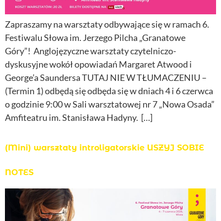
Zapraszamy na warsztaty odbywające się w ramach 6.
Festiwalu Słowa im. Jerzego Pilcha „Granatowe
Góry”! Anglojęzyczne warsztaty czytelniczo-
dyskusyjne wokół opowiadań Margaret Atwood i
George’a Saundersa TUTAJ NIE W TŁUMACZENIU –
(Termin 1) odbędą się odbęda się w dniach 4 i 6 czerwca
o godzinie 9:00 w Sali warsztatowej nr 7 „Nowa Osada”
Amfiteatru im. Stanisława Hadyny. […]
(Mini) warsztaty introligatorskie USZYJ SOBIE
NOTES