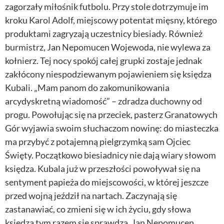
zagorzały miłośnik futbolu. Przy stole dotrzymuje im
kroku Karol Adolf, miejscowy potentat mięsny, którego
produktami zagryzają uczestnicy biesiady. Również
burmistrz, Jan Nepomucen Wojewoda, nie wylewa za
kołnierz. Tej nocy spokój całej grupki zostaje jednak
zakłócony niespodziewanym pojawieniem się księdza
Kubali. „Mam panom do zakomunikowania
arcydyskretną wiadomość” – zdradza duchowny od
progu. Powołując się na przeciek, pasterz Granatowych
Gór wyjawia swoim słuchaczom nowinę: do miasteczka
ma przybyć z potajemną pielgrzymką sam Ojciec
Święty. Początkowo biesiadnicy nie dają wiary słowom
księdza. Kubala już w przeszłości powoływał się na
sentyment papieża do miejscowości, w której jeszcze
przed wojną jeździł na nartach. Zaczynają się
zastanawiać, co zmieni się w ich życiu, gdy słowa
księdza tym razem się sprawdzą. Jan Nepomucen