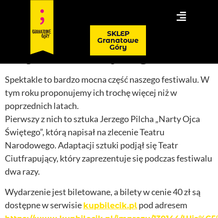
Spektakl „Narty
SKLEP
Granatowe
Ojca Świętego”
Góry
Spektakle to bardzo mocna część naszego festiwalu. W
tym roku proponujemy ich trochę więcej niż w
poprzednich latach.
Pierwszy z nich to sztuka Jerzego Pilcha „Narty Ojca
Świętego”, którą napisał na zlecenie Teatru
Narodowego. Adaptacji sztuki podjął się Teatr
Ciutfrapujący, który zaprezentuje się podczas festiwalu
dwa razy.
Wydarzenie jest biletowane, a bilety w cenie 40 zł są
dostępne w serwisie
pod adresem
kupbilecik.pl