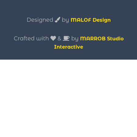
Designed
by
MALOF Design
Crafted with
&
by
MARROB Studio
Interactive