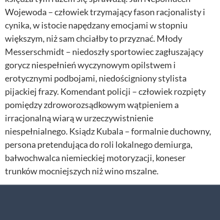
Wojewoda – człowiek trzymający fason racjonalisty i
cynika, w istocie napędzany emocjami w stopniu
większym, niż sam chciałby to przyznać. Młody
Messerschmidt – niedoszły sportowiec zagłuszający
gorycz niespełnień wyczynowym opilstwem i
erotycznymi podbojami, niedościgniony stylista
pijackiej frazy. Komendant policji – człowiek rozpięty
pomiędzy zdroworozsądkowym wątpieniem a
irracjonalną wiarą w urzeczywistnienie
niespełnialnego. Ksiądz Kubala – formalnie duchowny,
persona pretendująca do roli lokalnego demiurga,
bałwochwalca niemieckiej motoryzacji, koneser
trunków mocniejszych niż wino mszalne.