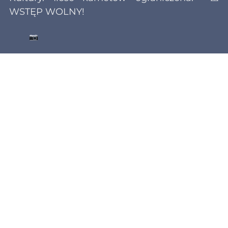
WSTĘP WOLNY!
W promocji wydarzenia wykorzystano
fotografię wykonaną przez
Małgorzata
@gaftp
Frątczak
CZAS I MIEJSCE WYDARZENIA